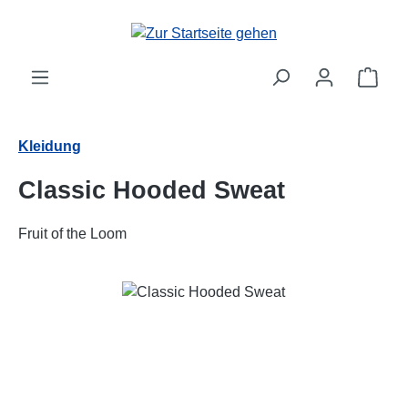
Zum Hauptinhalt springen
Ware
Kleidung
Classic Hooded Sweat
Fruit of the Loom
Bildergalerie überspringen