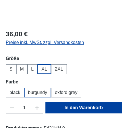
Regulärer Preis:
36,00 €
Preise inkl. MwSt. zzgl. Versandkosten
auswählen
Größe
S
M
L
XL
2XL
auswählen
Farbe
black
burgundy
oxford grey
Produkt Anzahl: Gib den gewünschten Wert e
In den Warenkorb