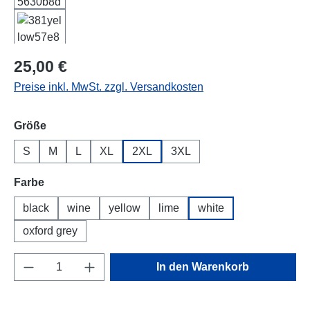
Regulärer Preis:
25,00 €
Preise inkl. MwSt. zzgl. Versandkosten
auswählen
Größe
S
M
L
XL
2XL
3XL
auswählen
Farbe
black
wine
yellow
lime
white
oxford grey
Produkt Anzahl: Gib den gewünschten Wert e
In den Warenkorb