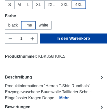
S
M
L
XL
2XL
3XL
4XL
auswählen
Farbe
black
lime
white
Produkt Anzahl: Gib den gewünschten Wert e
In den Warenkorb
Produktnummer:
KBK356HUK.5
Beschreibung
Produktinformationen "Herren T-Shirt Rundhals"
Enzymgewaschene Baumwolle Taillierter Schnitt
Eingefasster Kragen Doppe…
Mehr
Bewertungen