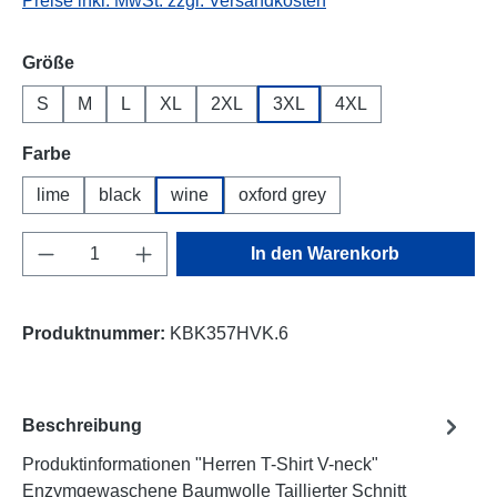
Preise inkl. MwSt. zzgl. Versandkosten
auswählen
Größe
S
M
L
XL
2XL
3XL
4XL
auswählen
Farbe
lime
black
wine
oxford grey
Produkt Anzahl: Gib den gewünschten Wert e
In den Warenkorb
Produktnummer:
KBK357HVK.6
Beschreibung
Produktinformationen "Herren T-Shirt V-neck"
Enzymgewaschene Baumwolle Taillierter Schnitt