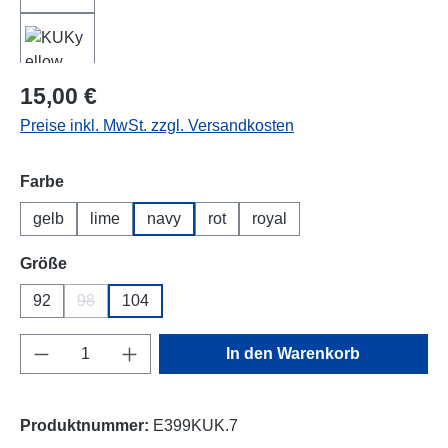
Regulärer Preis:
15,00 €
Preise inkl. MwSt. zzgl. Versandkosten
auswählen
Farbe
gelb
lime
navy
rot
royal
auswählen
Größe
92
98
104
(Diese Option ist zurzeit nicht verfügbar.)
Produkt Anzahl: Gib den gewünschten Wert e
In den Warenkorb
Produktnummer:
E399KUK.7